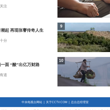
关注
9
年潮起 再现张謇传奇人生
十分
10
一面 “酸”出亿万财路
有道
中央电视台网站
|
关于CCTV.COM
|
总台总经理室