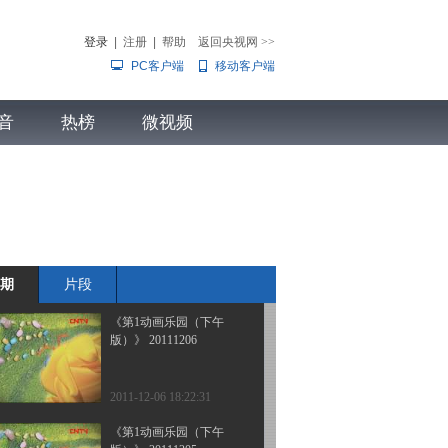
版）》 20111209
登录
|
注册
|
帮助
返回央视网
>>
PC客户端
移动客户端
2011-12-09 18:51:14
《第1动画乐园（下午
音
热榜
版）》 20111208
微视频
儿
音乐
体育赛事
农业农村
2011-12-08 18:48:52
《第1动画乐园（下午
版）》 20111207
期
片段
2011-12-07 18:23:36
《第1动画乐园（下午
版）》 20111206
2011-12-06 18:22:31
《第1动画乐园（下午