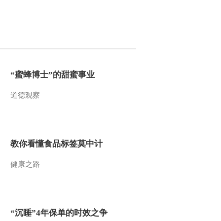
2011-12-02 18:51:52
《第1动画乐园（下午
版）》 20111201
2011-12-01 18:29:46
“蜜蜂博士”的甜蜜事业
《第1动画乐园（下午
道德观察
版）》 20111130
2011-11-30 18:51:56
教你看懂食品标签莫中计
《第1动画乐园（下午
版）》 20111129
健康之路
2011-11-29 18:57:53
《第1动画乐园（下午
版）》 20111128
“沉睡”4年保单的时效之争