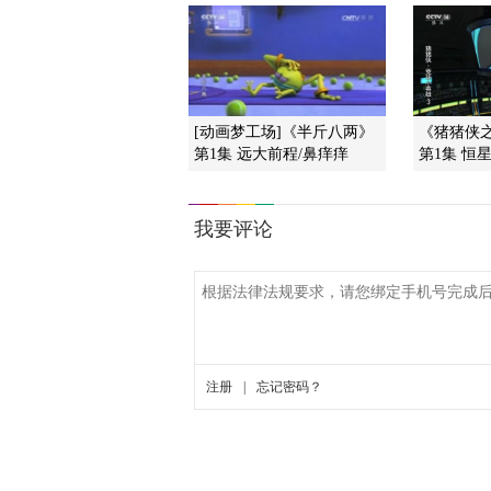
[动画梦工场]《半斤八两》
《猪猪侠
第1集 远大前程/鼻痒痒
第1集 恒