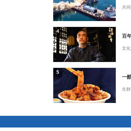
共同
4
百
文化
5
一醋
生财