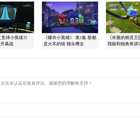
之竞球小英雄3》
《睡衣小英雄》 第1集 那都
《米雅的精灵王国
星开幕战
是火车的错 猫头鹰女
我能和独角兽讲