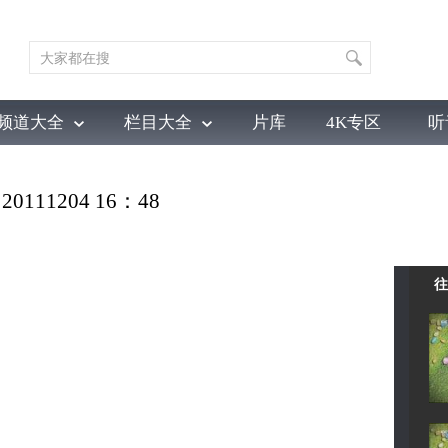
频道大全
栏目大全
片库
4K专区
听
育
电影
国防军事
电视剧
纪录
科教
戏曲
社会与法
少
11204 16：48
往