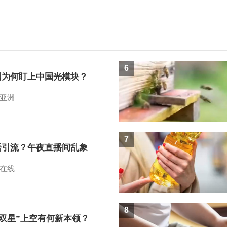
6
国为何盯上中国光模块？
亚洲
7
语引流？午夜直播间乱象
在线
8
I双星”上空有何新本领？