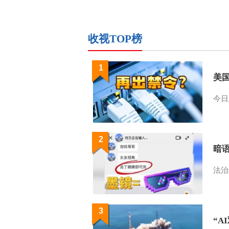
收视TOP榜
1
美
今日
2
暗
法治
3
“A