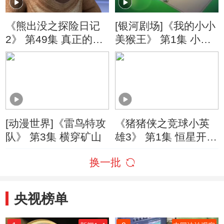
《熊出没之探险日记
[银河剧场]《我的小小
2》 第49集 真正的目
美猴王》 第1集 小小
的
美猴王来了
[动漫世界]《雷鸟特攻
《猪猪侠之竞球小英
队》 第3集 横穿矿山
雄3》 第1集 恒星开幕
战
换一批
央视榜单