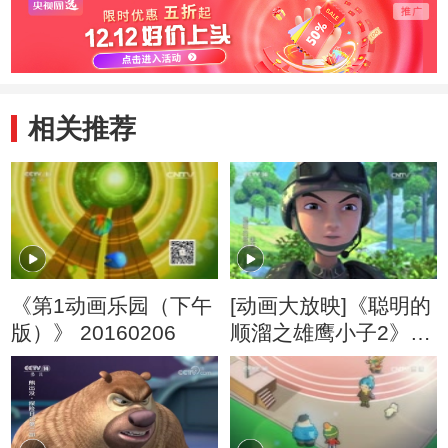
头儿子
旧玩
相关推荐
《第1动画乐园（下午
[动画大放映]《聪明的
版）》 20160206
顺溜之雄鹰小子2》
第23集 高参谋乱点兵