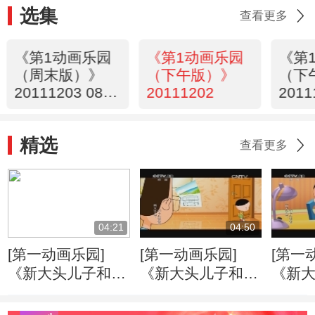
选集
查看更多
《第1动画乐园
《第1动画乐园
《第
（周末版）》
（下午版）》
（下
20111203 08：
20111202
2011
34
精选
查看更多
04:21
04:50
[第一动画乐园]
[第一动画乐园]
[第一
《新大头儿子和小
《新大头儿子和小
《新
头爸爸》（第二
头爸爸》（第二
头爸
季） 好朋友
季） 戴眼镜的大
季） 