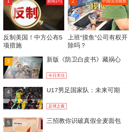
1
2
新闻1+1
中国法治观察
反制美国！中方公布5
上班“摸鱼”公司有权开
项措施
除吗？
新版《防卫白皮书》藏祸心
3
今日关注
U17男足国家队：未来可期
4
足球之夜
三招教你识破真假全麦面包
5