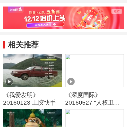
季） 奇妙的纸盒
季） 超级大泡泡/
车成
子/青椒大战
灵感女神
相关推荐
《我爱发明》
《深度国际》
20160123 上胶快手
20160527 “人权卫
士”的人权纪录