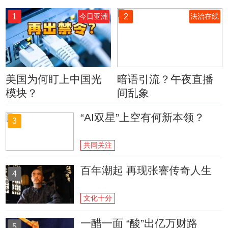
1
2
今日亚洲
法治在线
美国为何盯上中国光
暗语引流？午夜直播
模块？
间乱象
“AI双星”上空有何新本领？
3
共同关注
百年潮起 再现张謇传奇人生
4
文化十分
一醋一面 “酸”出亿万财路
5