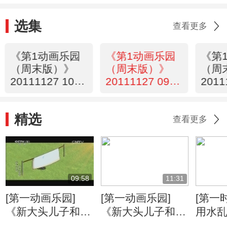
选集
查看更多
《第1动画乐园
《第1动画乐园
《第
（周末版）》
（周末版）》
（周
20111127 10：
20111127 09：
2011
14
22
34
精选
查看更多
09:58
11:31
[第一动画乐园]
[第一动画乐园]
[第一
《新大头儿子和小
《新大头儿子和小
用水乱
头爸爸》（第二
头爸爸》（第二
京：