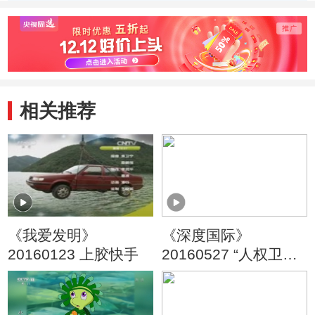
季） 奇妙的纸盒
季） 超级大泡泡/
车成
子/青椒大战
灵感女神
相关推荐
《我爱发明》
《深度国际》
20160123 上胶快手
20160527 “人权卫
士”的人权纪录