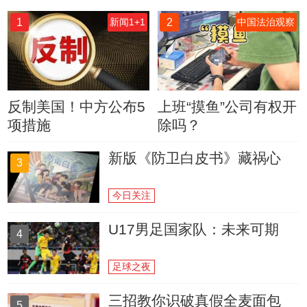
1
2
新闻1+1
中国法治观察
反制美国！中方公布5
上班“摸鱼”公司有权开
项措施
除吗？
新版《防卫白皮书》藏祸心
3
今日关注
U17男足国家队：未来可期
4
足球之夜
三招教你识破真假全麦面包
5