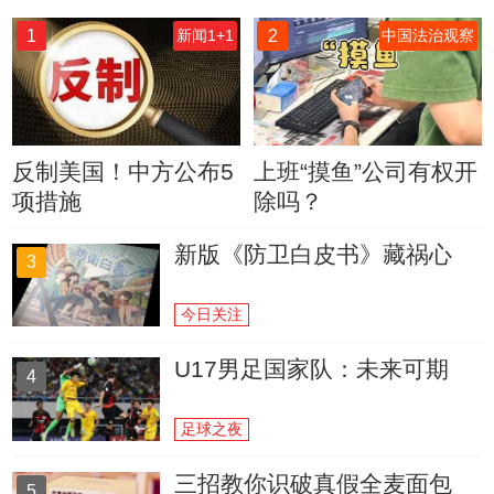
1
2
新闻1+1
中国法治观察
反制美国！中方公布5
上班“摸鱼”公司有权开
项措施
除吗？
新版《防卫白皮书》藏祸心
3
今日关注
U17男足国家队：未来可期
4
足球之夜
三招教你识破真假全麦面包
5