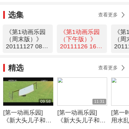
选集
查看更多
《第1动画乐园
《第1动画乐园
《第
（周末版）》
（下午版）》
（周
20111127 08：
20111126 16：
2011
34
13
14 2/
精选
查看更多
09:58
11:31
[第一动画乐园]
[第一动画乐园]
[第一
《新大头儿子和小
《新大头儿子和小
用水乱
头爸爸》（第二
头爸爸》（第二
京：