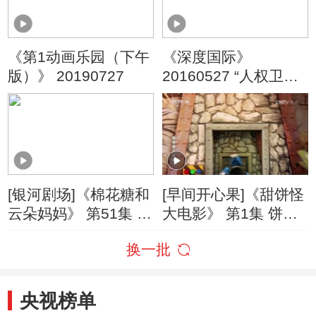
《第1动画乐园（下午
《深度国际》
版）》 20190727
20160527 “人权卫
士”的人权纪录
[银河剧场]《棉花糖和
[早间开心果]《甜饼怪
云朵妈妈》 第51集 十
大电影》 第1集 饼饼7
万个为什么
大破饼干危机
换一批
央视榜单