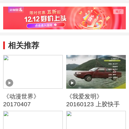
季） 奇妙的纸盒
季） 超级大泡泡/
车成
子/青椒大战
灵感女神
相关推荐
《动漫世界》
《我爱发明》
20170407
20160123 上胶快手