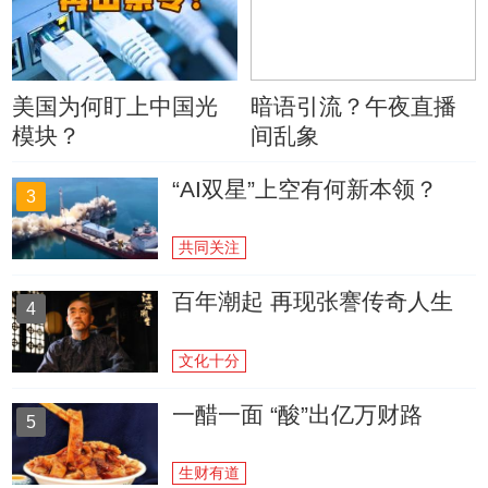
美国为何盯上中国光
暗语引流？午夜直播
模块？
间乱象
“AI双星”上空有何新本领？
3
共同关注
百年潮起 再现张謇传奇人生
4
文化十分
一醋一面 “酸”出亿万财路
5
生财有道