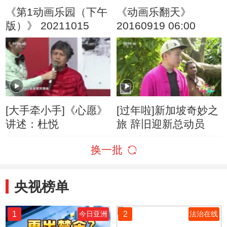
《第1动画乐园（下午
《动画乐翻天》
版）》 20211015
20160919 06:00
[大手牵小手]《心愿》
[过年啦]新加坡奇妙之
讲述：杜悦
旅 辞旧迎新总动员
换一批
央视榜单
1
2
今日亚洲
法治在线