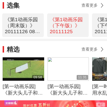
选集
查看更多
《第1动画乐园
《第1动画乐园
《第
（周末版）》
（下午版）》
（下
20111126 08：
20111125
2011
34
精选
查看更多
09:58
11:31
[第一动画乐园]
[第一动画乐园]
[第一
《新大头儿子和小
《新大头儿子和小
用水乱
头爸爸》（第二
头爸爸》（第二
京：
季） 奇妙的纸盒
季） 超级大泡泡/
车成