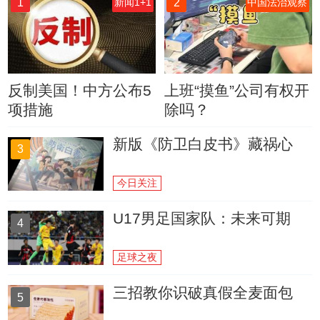
1
2
新闻1+1
中国法治观察
反制美国！中方公布5
上班“摸鱼”公司有权开
项措施
除吗？
新版《防卫白皮书》藏祸心
3
今日关注
U17男足国家队：未来可期
4
足球之夜
三招教你识破真假全麦面包
5