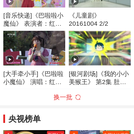
[音乐快递]《巴啦啦小
《儿童剧》
魔仙》 表演者：红果
20161004 2/2
果
[大手牵小手]《巴啦啦
[银河剧场]《我的小小
小魔仙》 演唱：红果
美猴王》 第2集 肚子
果
里的秘密
换一批
央视榜单