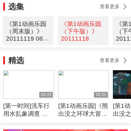
选集
查看更多
《第1动画乐园
《第1动画乐园
《第
（周末版）》
（下午版）》
（下
20111119 08：
20111118
2011
34
精选
查看更多
06:22
10:31
[第一时间]洗车行
[第1动画乐园]《熊
[第1
用水乱象调查 北
出没之环球大冒
出没
京：偷用自来水洗
险》 第47集 百宝
险》 
车成洗车行潜规则
箱
生病