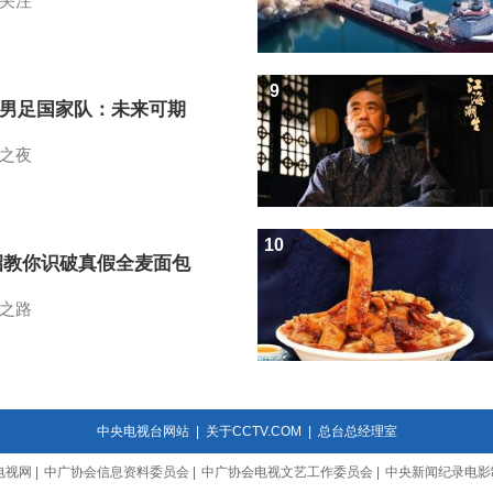
关注
9
7男足国家队：未来可期
之夜
10
招教你识破真假全麦面包
之路
中央电视台网站
|
关于CCTV.COM
|
总台总经理室
电视网
|
中广协会信息资料委员会
|
中广协会电视文艺工作委员会
|
中央新闻纪录电影