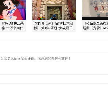
]《棉花糖和云朵
[早间开心果]《甜饼怪大电
《猪猪侠之英雄
1集 十万个为什...
影》 第1集 饼饼7大破饼干...
题曲《宠爱》M