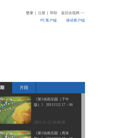
版）》 20111113 10：14
登录
|
注册
|
帮助
返回央视网
>>
PC客户端
移动客户端
2011-11-13 11:41:53
《第1动画乐园（周末
音
热榜
版）》 20111113 09：22
微视频
儿
音乐
体育赛事
农业农村
2011-11-13 11:12:25
《第1动画乐园（周末
版）》 20111113 08：34
期
片段
2011-11-13 10:05:01
《第1动画乐园（下午
版）》 20111112 17：06
2011-11-12 18:40:30
《第1动画乐园（周末