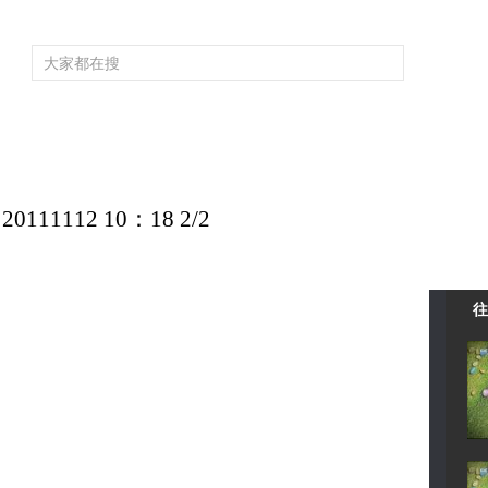
频道大全
栏目大全
片库
4K专区
听
育
电影
国防军事
电视剧
纪录
科教
戏曲
社会与法
少
1112 10：18 2/2
往