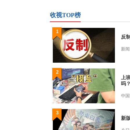
收视TOP榜
1
反
新闻
2
上
吗
中国
3
新