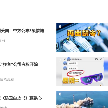
6
制美国！中方公布5项措施
1+1
7
班“摸鱼”公司有权开除
？
法治观察
8
版《防卫白皮书》藏祸心