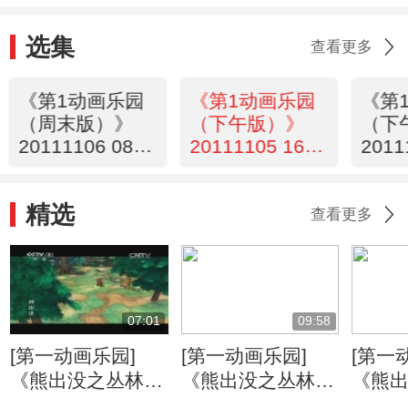
选集
查看更多
《第1动画乐园
《第1动画乐园
《第
（周末版）》
（下午版）》
（下
20111106 08：
20111105 16：
2011
34
34
13
精选
查看更多
07:01
09:58
[第一动画乐园]
[第一动画乐园]
[第一
《熊出没之丛林总
《熊出没之丛林总
《熊
动员》 打嗝的烦
动员》 丛林旱冰
动员》