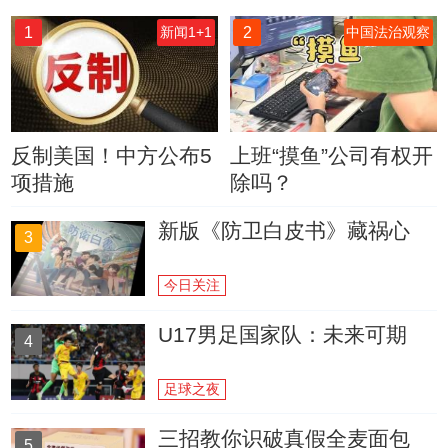
1
2
新闻1+1
中国法治观察
反制美国！中方公布5
上班“摸鱼”公司有权开
项措施
除吗？
新版《防卫白皮书》藏祸心
3
今日关注
U17男足国家队：未来可期
4
足球之夜
三招教你识破真假全麦面包
5