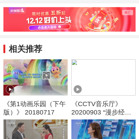
恼
记
机”
相关推荐
《第1动画乐园（下午
《CCTV音乐厅》
版）》 20180717
20200903 “漫步经
典”系列音乐会（73）
“西域随想”音乐会
（三）