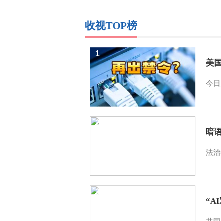
收视TOP榜
1
美
今日
2
暗
法治
3
“A