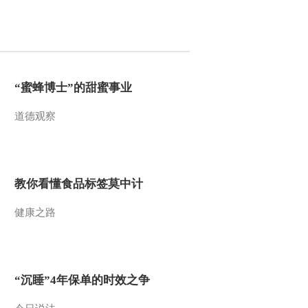
2011-10-15 09:42:36
《第1动画乐园（下午
版）》 20111011
“蜜蜂博士”的甜蜜事业
2011-10-11 19:26:50
道德观察
《第1动画乐园（下午
版）》 20111010
2011-10-10 19:16:20
教你看懂食品标签莫中计
《第1动画乐园（下午
健康之路
版）》 20111009
2011-10-09 20:14:21
《动画乐翻天》
“沉睡”4年保单的时效之争
20110531