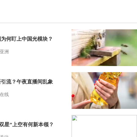
6
国为何盯上中国光模块？
亚洲
7
语引流？午夜直播间乱象
在线
8
I双星”上空有何新本领？