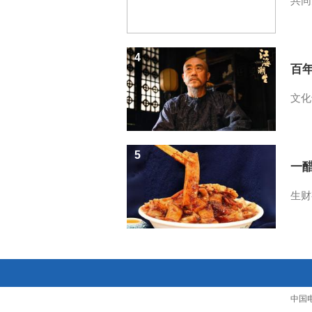
共同
4
百
文化
5
一醋
生财
中国