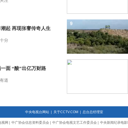
关注
9
年潮起 再现张謇传奇人生
十分
10
一面 “酸”出亿万财路
有道
中央电视台网站
|
关于CCTV.COM
|
总台总经理室
电视网
|
中广协会信息资料委员会
|
中广协会电视文艺工作委员会
|
中央新闻纪录电影