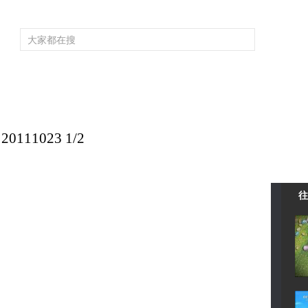
频道大全
栏目大全
片库
4K专区
听
育
电影
国防军事
电视剧
纪录
科教
戏曲
社会与法
少
11023 1/2
往