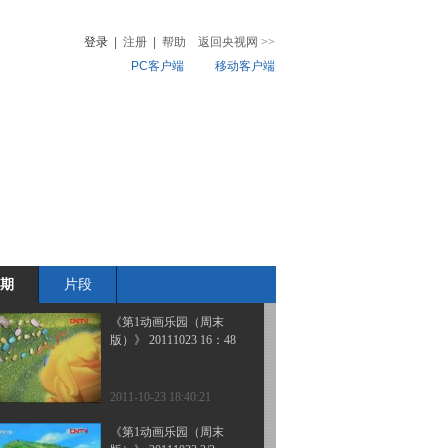
版）》 20111029 08：34
登录
|
注册
|
帮助
返回央视网
>>
PC客户端
移动客户端
2011-10-29 11:26:24
《第1动画乐园（下午
音
热榜
版）》 20111028
微视频
儿
音乐
体育赛事
农业农村
2011-10-28 19:02:28
《第1动画乐园（下午
版）》 20111027
期
片段
2011-10-27 18:44:56
《第1动画乐园（周末
版）》 20111023 16：48
2011-10-23 18:40:21
《第1动画乐园（周末