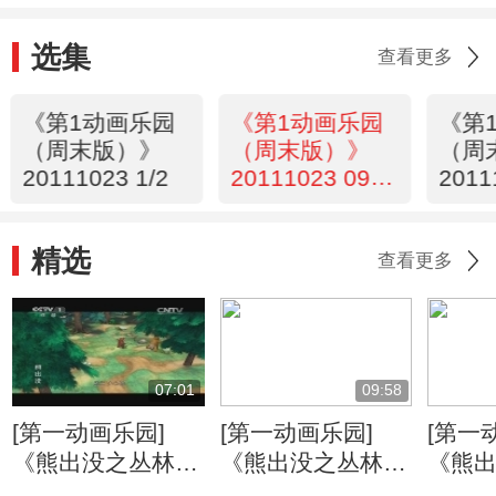
选集
查看更多
《第1动画乐园
《第1动画乐园
《第
（周末版）》
（周末版）》
（周
20111023 1/2
20111023 09：
2011
22
34
精选
查看更多
07:01
09:58
[第一动画乐园]
[第一动画乐园]
[第一
《熊出没之丛林总
《熊出没之丛林总
《熊
动员》 打嗝的烦
动员》 丛林旱冰
动员》