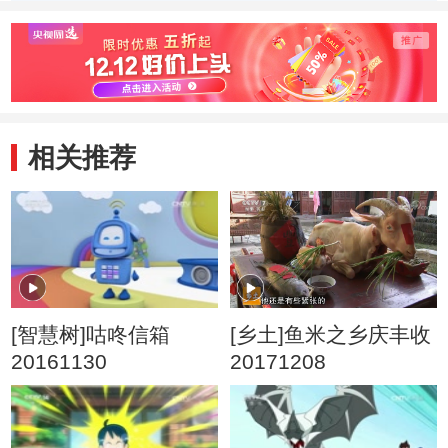
恼
记
机”
相关推荐
[智慧树]咕咚信箱
[乡土]鱼米之乡庆丰收
20161130
20171208