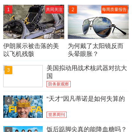
1
2
共同关注
每周质量报告
伊朗展示被击落的美
为何戴了太阳镜反而
以飞机残骸
头晕眼胀？
美国拟动用战术核武器对抗大
3
国
防务新观察
“天才”因凡蒂诺是如何失算的
4
世界周刊
饭后踮脚尖真的能降血糖吗？
5