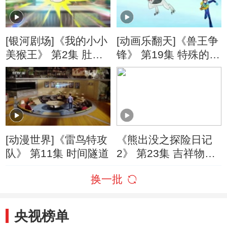
[银河剧场]《我的小小
[动画乐翻天]《兽王争
美猴王》 第2集 肚子
锋》 第19集 特殊的假
里的秘密
期
[动漫世界]《雷鸟特攻
《熊出没之探险日记
队》 第11集 时间隧道
2》 第23集 吉祥物争
霸赛
换一批
央视榜单