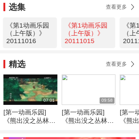
选集
查看更多
《第1动画乐园
《第1动画乐园
《第
（上午版）》
（上午版）》
（上
20111016
20111015
2011
34
精选
查看更多
07:01
09:58
[第一动画乐园]
[第一动画乐园]
[第一
《熊出没之丛林总
《熊出没之丛林总
《熊
动员》 打嗝的烦
动员》 丛林旱冰
动员》
恼
记
机”