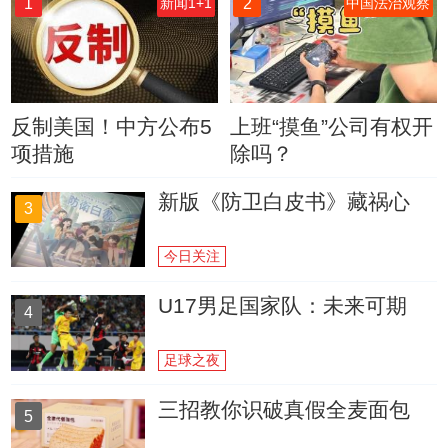
1
2
新闻1+1
中国法治观察
反制美国！中方公布5
上班“摸鱼”公司有权开
项措施
除吗？
新版《防卫白皮书》藏祸心
3
今日关注
U17男足国家队：未来可期
4
足球之夜
三招教你识破真假全麦面包
5