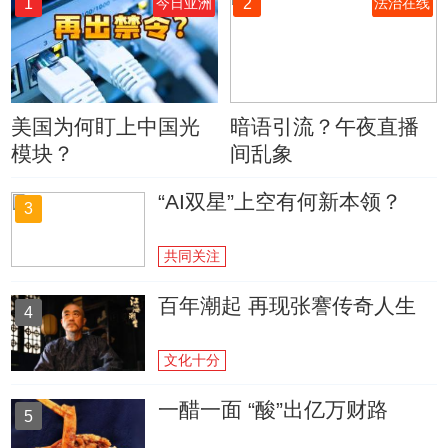
1
2
今日亚洲
法治在线
美国为何盯上中国光
暗语引流？午夜直播
模块？
间乱象
“AI双星”上空有何新本领？
3
共同关注
百年潮起 再现张謇传奇人生
4
文化十分
一醋一面 “酸”出亿万财路
5