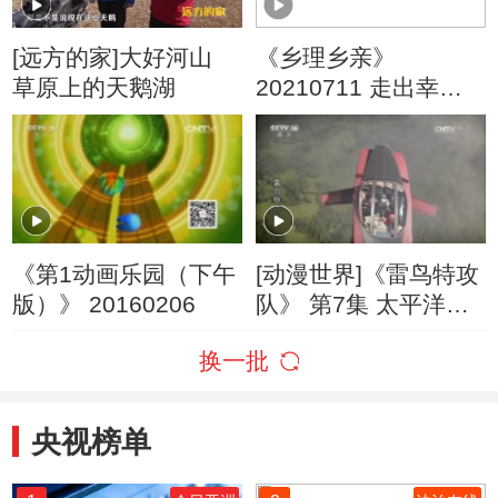
[远方的家]大好河山
《乡理乡亲》
草原上的天鹅湖
20210711 走出幸福
路
《第1动画乐园（下午
[动漫世界]《雷鸟特攻
版）》 20160206
队》 第7集 太平洋火
山带（下）
换一批
央视榜单