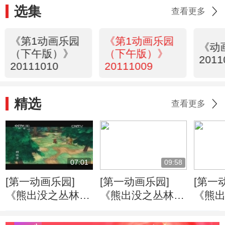
选集
查看更多
《第1动画乐园
《第1动画乐园
《动
（下午版）》
（下午版）》
2011
20111010
20111009
精选
查看更多
07:01
09:58
[第一动画乐园]
[第一动画乐园]
[第一
《熊出没之丛林总
《熊出没之丛林总
《熊
动员》 打嗝的烦
动员》 丛林旱冰
动员》
恼
记
机”