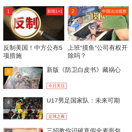
1
2
新闻1+1
中国法治观察
反制美国！中方公布5
上班“摸鱼”公司有权开
项措施
除吗？
新版《防卫白皮书》藏祸心
3
今日关注
U17男足国家队：未来可期
4
足球之夜
三招教你识破真假全麦面包