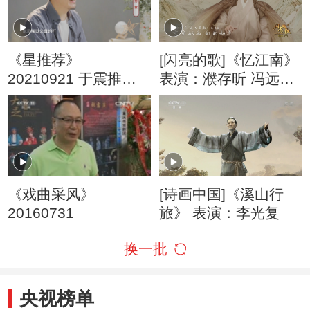
《星推荐》
[闪亮的歌]《忆江南》
20210921 于震推荐
表演：濮存昕 冯远征
《铁道风云》
李立群 丁志诚 演唱：
阿云嘎 杨宗纬 郑棋元
蔡程昱
《戏曲采风》
[诗画中国]《溪山行
20160731
旅》 表演：李光复
换一批
央视榜单