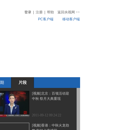
恢复正常外交关系
登录
|
注册
|
帮助
返回央视网
>>
PC客户端
移动客户端
2011-09-12 09:27:41
[视频]路透社：卡扎菲对
音
热榜
外情报主管被捕
微视频
儿
音乐
体育赛事
农业农村
2011-09-12 09:26:25
[视频]分析人士：以色列
力求避免全面外交危机
期
片段
2011-09-12 09:25:06
[视频]北京：百项活动迎
中秋 祭月大典重现
2011-09-12 09:24:22
[视频]香港：中秋火龙劲