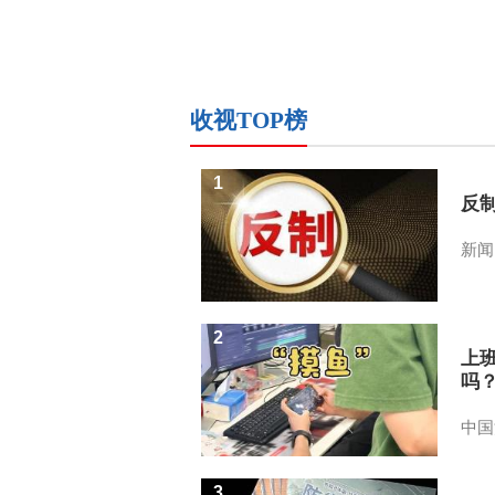
收视TOP榜
1
反
新闻
2
上
吗
中国
3