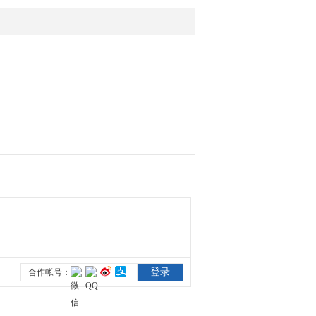
2011-09-12 09:16:10
[视频]浙江海宁：钱塘大
潮将至 观潮游客增多
2011-09-12 09:13:42
[视频]轮胎特保案中方败
诉 中国企业压力大
2011-09-12 09:09:46
[视频]短消息
2011-09-12 09:07:47
[视频]马英九评绿营“英
嘉”组合