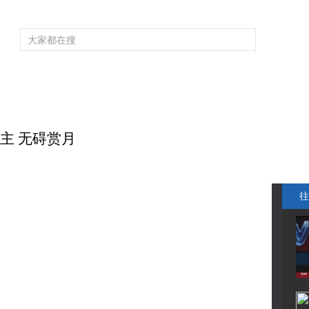
频道大全
栏目大全
片库
4K专区
听
育
电影
国防军事
电视剧
纪录
科教
戏曲
社会与法
少
主 无碍赏月
往