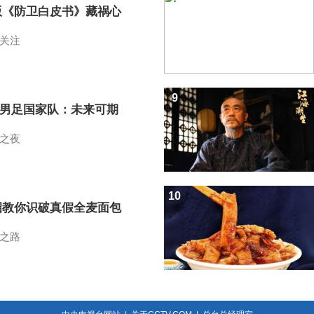
版《防卫白皮书》藏祸心
关注
9
7男足国家队：未来可期
之夜
10
招教你识破真假全麦面包
之路