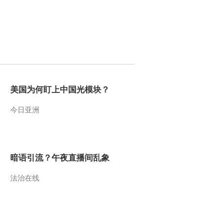
2011-09-12 09:05:13
[视频]台湾：钉子户开口
要5亿 豪宅案卡住
2011-09-12 09:03:43
美国为何盯上中国光模块？
[视频]台湾“宝岛综艺秀”
抢攻陆客财
今日亚洲
2011-09-12 09:02:53
[视频]庆出道十周年S.H.E
录短片 任家萱烧伤出院
暗语引流？午夜直播间乱象
后首度公开露面
法治在线
2011-09-12 09:01:57
[视频]中国女足首次无缘
奥运会