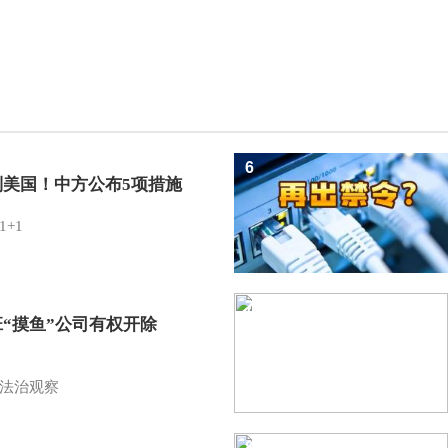
6
制美国！中方公布5项措施
1+1
7
班“摸鱼”公司有权开除
？
法治观察
8