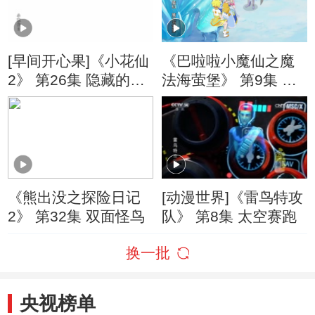
[早间开心果]《小花仙
《巴啦啦小魔仙之魔
2》 第26集 隐藏的真
法海萤堡》 第9集 冰
心
岚城女王
《熊出没之探险日记
[动漫世界]《雷鸟特攻
2》 第32集 双面怪鸟
队》 第8集 太空赛跑
换一批
央视榜单