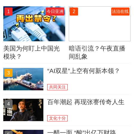
1
2
今日亚洲
法治在线
美国为何盯上中国光
暗语引流？午夜直播
模块？
间乱象
“AI双星”上空有何新本领？
3
共同关注
百年潮起 再现张謇传奇人生
4
文化十分
一醋一面 “酸”出亿万财路