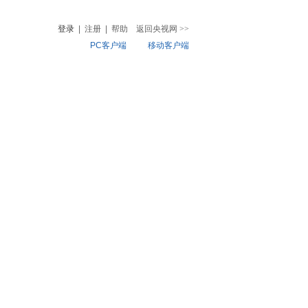
登录
|
注册
|
帮助
返回央视网
>>
PC客户端
移动客户端
音
热榜
微视频
儿
音乐
体育赛事
农业农村