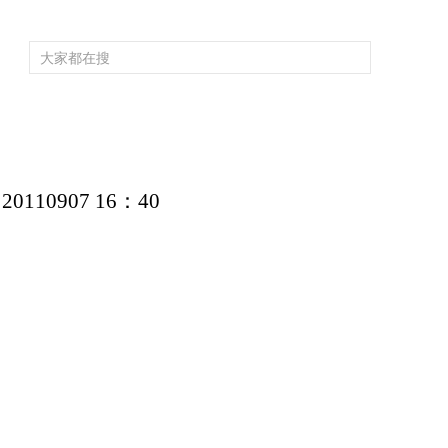
频道大全
栏目大全
片库
4K专区
听
育
电影
国防军事
电视剧
纪录
科教
戏曲
社会与法
少
10907 16：40