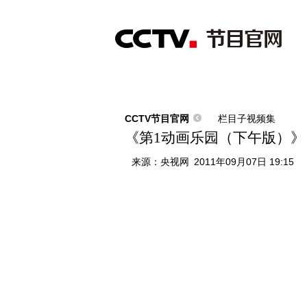
首页
直播
节目单
综合
新闻
财经
综艺
中文国际
体
CCTV节目官网
栏目子视频集
《第1动画乐园（下午版）》 201
来源：
央视网
2011年09月07日 19:15