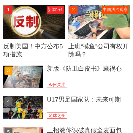
1
2
新闻1+1
中国法治观察
反制美国！中方公布5
上班“摸鱼”公司有权开
项措施
除吗？
新版《防卫白皮书》藏祸心
3
今日关注
U17男足国家队：未来可期
4
足球之夜
三招教你识破真假全麦面包
5