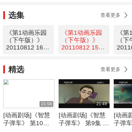
选集
查看更多
《第1动画乐园
《第1动画乐园
《第
（下午版）》
（下午版）》
（下
20110812 16：
20110812 15：
2011
34
47
精选
查看更多
21:58
21:49
[动画剧场]《智慧
[动画剧场]《智慧
[动画
子弹车》 第10集
子弹车》 第9集 云
子弹车
强敌出现了
风对阵炎辉
《你好