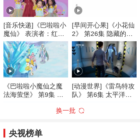
[音乐快递]《巴啦啦小
[早间开心果]《小花仙
魔仙》 表演者：红果
2》 第26集 隐藏的真
果
心
《巴啦啦小魔仙之魔
[动漫世界]《雷鸟特攻
法海萤堡》 第9集 冰
队》 第6集 太平洋火
岚城女王
山带（上）
换一批
央视榜单