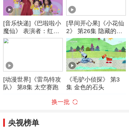
[音乐快递]《巴啦啦小
[早间开心果]《小花仙
魔仙》 表演者：红果
2》 第26集 隐藏的真
果
心
[动漫世界]《雷鸟特攻
《毛驴小侦探》 第3
队》 第8集 太空赛跑
集 金色的石头
换一批
央视榜单