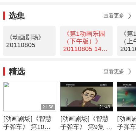
选集
查看更多
《第1动画乐园
《第
《动画剧场》
（下午版）》
（上
20110805
20110805 14：
2011
55
精选
查看更多
21:58
21:49
[动画剧场]《智慧
[动画剧场]《智慧
[动画
子弹车》 第10集
子弹车》 第9集 云
子弹车
强敌出现了
风对阵炎辉
《你好