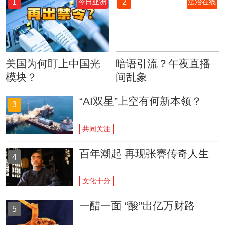
1
2
今日亚洲
法治在线
美国为何盯上中国光
暗语引流？午夜直播
模块？
间乱象
“AI双星”上空有何新本领？
3
共同关注
百年潮起 再现张謇传奇人生
4
文化十分
一醋一面 “酸”出亿万财路
5