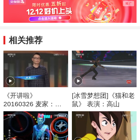
相关推荐
《开讲啦》
[冰雪梦想团]《猫和老
20160326 麦家：我
鼠》 表演：高山
想重新出发 坐船去伦
敦