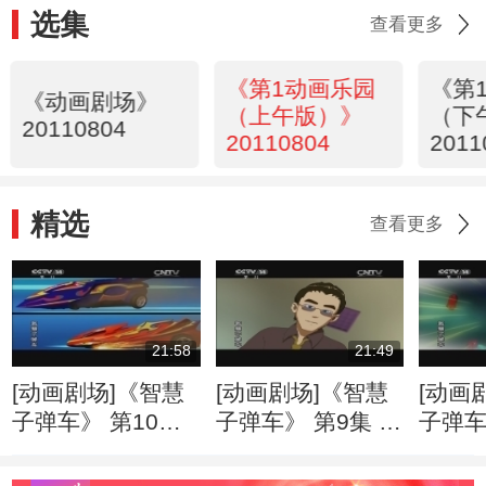
选集
查看更多
《第1动画乐园
《第
《动画剧场》
（上午版）》
（下
20110804
20110804
2011
34
精选
查看更多
21:58
21:49
[动画剧场]《智慧
[动画剧场]《智慧
[动画
子弹车》 第10集
子弹车》 第9集 云
子弹车
强敌出现了
风对阵炎辉
《你好
手》