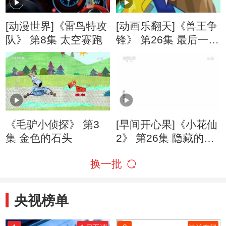
[动漫世界]《雷鸟特攻
[动画乐翻天]《兽王争
队》 第8集 太空赛跑
锋》 第26集 最后一只
精灵
《毛驴小侦探》 第3
[早间开心果]《小花仙
集 金色的石头
2》 第26集 隐藏的真
心
换一批
央视榜单