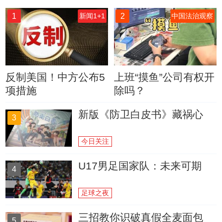
1
2
新闻1+1
中国法治观察
反制美国！中方公布5
上班“摸鱼”公司有权开
项措施
除吗？
新版《防卫白皮书》藏祸心
3
今日关注
U17男足国家队：未来可期
4
足球之夜
三招教你识破真假全麦面包
5