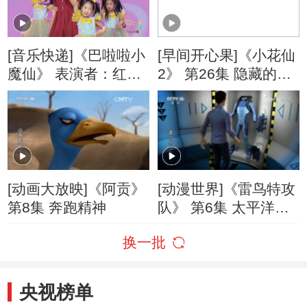
[音乐快递]《巴啦啦小
[早间开心果]《小花仙
魔仙》 表演者：红果
2》 第26集 隐藏的真
果
心
[动画大放映]《阿贡》
[动漫世界]《雷鸟特攻
第8集 奔跑精神
队》 第6集 太平洋火
山带（上）
换一批
央视榜单