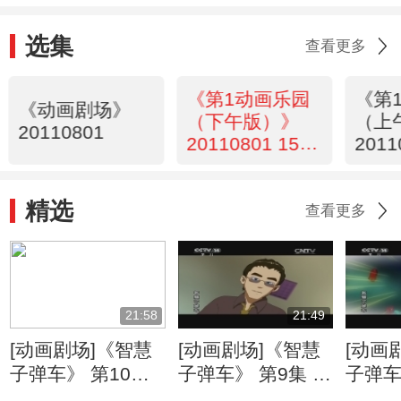
选集
查看更多
《第1动画乐园
《第
《动画剧场》
（下午版）》
（上
20110801
20110801 15：
2011
47
精选
查看更多
21:58
21:49
[动画剧场]《智慧
[动画剧场]《智慧
[动画
子弹车》 第10集
子弹车》 第9集 云
子弹车
强敌出现了
风对阵炎辉
《你好