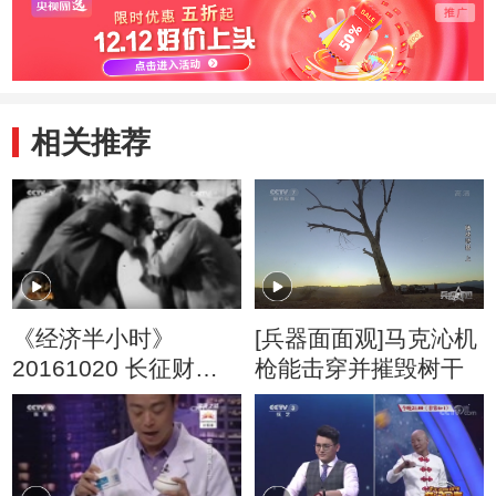
相关推荐
《经济半小时》
[兵器面面观]马克沁机
20161020 长征财经
枪能击穿并摧毁树干
密码：长征前的苏维
埃经济