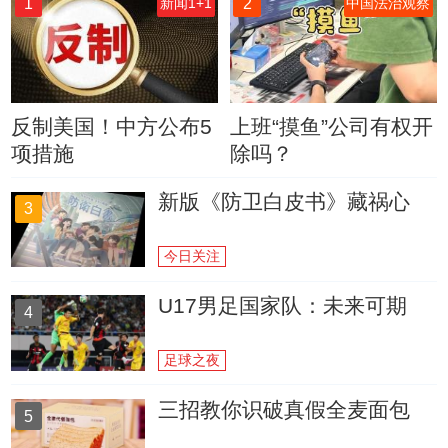
1
2
新闻1+1
中国法治观察
反制美国！中方公布5
上班“摸鱼”公司有权开
项措施
除吗？
新版《防卫白皮书》藏祸心
3
今日关注
U17男足国家队：未来可期
4
足球之夜
三招教你识破真假全麦面包
5