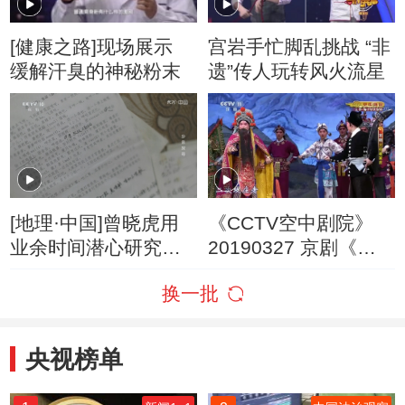
[健康之路]现场展示
宫岩手忙脚乱挑战 “非
缓解汗臭的神秘粉末
遗”传人玩转风火流星
[地理·中国]曾晓虎用
《CCTV空中剧院》
业余时间潜心研究临
20190327 京剧《三
湘方言
打祝家庄》 1/2
换一批
央视榜单