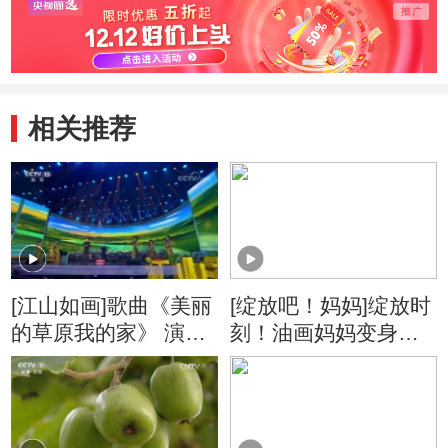
相关推荐
[江山如画]歌曲《美丽
[绽放吧！妈妈]绽放时
的草原我的家》 演
刻！油画妈妈变身艺
唱：阿云嘎
术女神