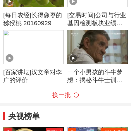
[每日农经]长得像枣的
[交易时间]公司与行业
猕猴桃 20160929
基因检测板块业绩加
速增长 投融资日趋活
跃
[百家讲坛]汉文帝对李
一个小男孩的斗牛梦
广的评价
想：揭秘斗牛士训练
过程
换一批
央视榜单