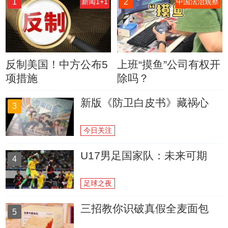
1
2
新闻1+1
中国法治观察
反制美国！中方公布5
上班“摸鱼”公司有权开
项措施
除吗？
新版《防卫白皮书》藏祸心
3
今日关注
U17男足国家队：未来可期
4
足球之夜
三招教你识破真假全麦面包
5