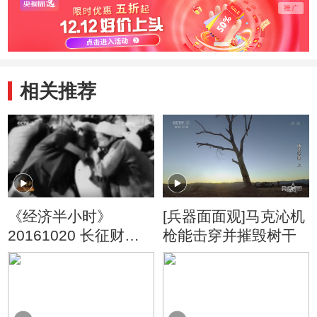
相关推荐
《经济半小时》
[兵器面面观]马克沁机
20161020 长征财经
枪能击穿并摧毁树干
密码：长征前的苏维
埃经济