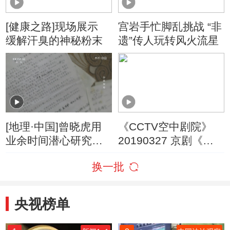
[健康之路]现场展示
宫岩手忙脚乱挑战 “非
缓解汗臭的神秘粉末
遗”传人玩转风火流星
[地理·中国]曾晓虎用
《CCTV空中剧院》
业余时间潜心研究临
20190327 京剧《三
湘方言
打祝家庄》 1/2
换一批
央视榜单