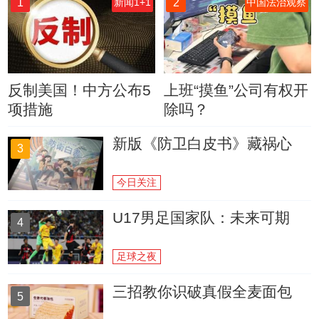
1
2
新闻1+1
中国法治观察
反制美国！中方公布5
上班“摸鱼”公司有权开
项措施
除吗？
新版《防卫白皮书》藏祸心
3
今日关注
U17男足国家队：未来可期
4
足球之夜
三招教你识破真假全麦面包
5