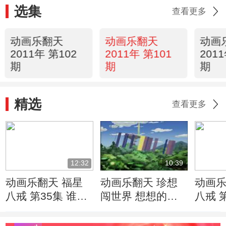
选集
查看更多
动画乐翻天
动画乐翻天
动画
2011年 第102
2011年 第101
201
期
期
期
精选
查看更多
12:32
10:39
动画乐翻天 福星
动画乐翻天 珍想
动画乐
八戒 第35集 谁家
闯世界 想想的反
八戒 
的垃圾
击
变戏