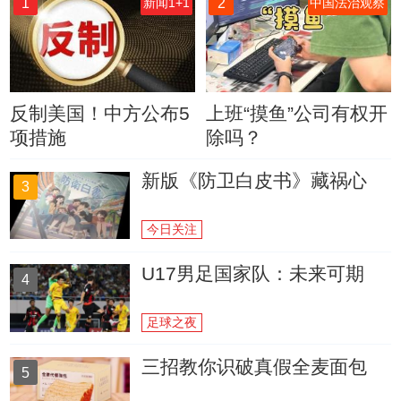
1
2
新闻1+1
中国法治观察
反制美国！中方公布5
上班“摸鱼”公司有权开
项措施
除吗？
新版《防卫白皮书》藏祸心
3
今日关注
U17男足国家队：未来可期
4
足球之夜
三招教你识破真假全麦面包
5