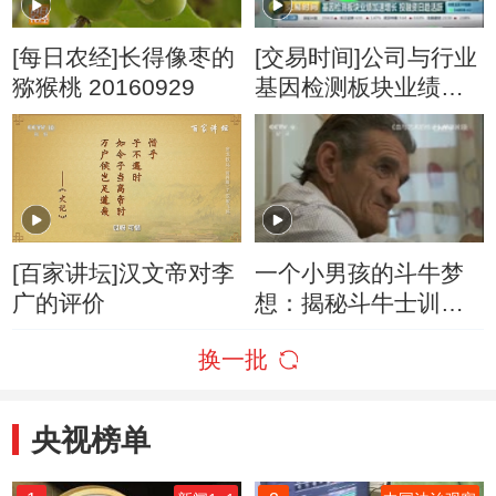
[每日农经]长得像枣的
[交易时间]公司与行业
猕猴桃 20160929
基因检测板块业绩加
速增长 投融资日趋活
跃
[百家讲坛]汉文帝对李
一个小男孩的斗牛梦
广的评价
想：揭秘斗牛士训练
过程
换一批
央视榜单