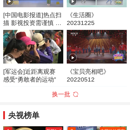
[中国电影报道]热点扫
《生活圈》
描 影视投资需谨慎 北
20231225
京市海淀区人民法院
以案说法
[军运会]近距离观赛
《宝贝亮相吧》
感受“勇敢者的运动”
20220512
换一批
央视榜单