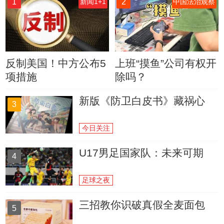
1
2
新闻1+1
中国法治观察
反制美国！中方公布5
上班“摸鱼”公司有权开
项措施
除吗？
新版《防卫白皮书》藏祸心
3
今日关注
U17男足国家队：未来可期
4
足球之夜
三招教你识破真假全麦面包
5