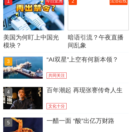
1
2
今日亚洲
法治在线
美国为何盯上中国光
暗语引流？午夜直播
模块？
间乱象
“AI双星”上空有何新本领？
3
共同关注
百年潮起 再现张謇传奇人生
4
文化十分
一醋一面 “酸”出亿万财路
5