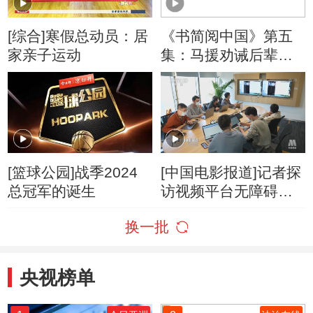
[综合]寒假总动员：居
《书简阅中国》第五
家亲子运动
集：马援劝诫后辈不
要学习杜季良 书信不
巧被杜季良的仇人发
现
[篮球公园]战季2024
[中国电影报道]记者探
总冠军的诞生
访视频平台无障碍剧
场
换一批
央视榜单