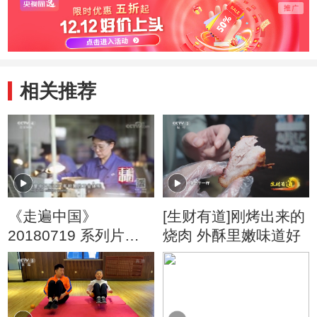
相关推荐
《走遍中国》
[生财有道]刚烤出来的
20180719 系列片
烧肉 外酥里嫩味道好
《大国基业——中国
智造》（9） 人定胜
天