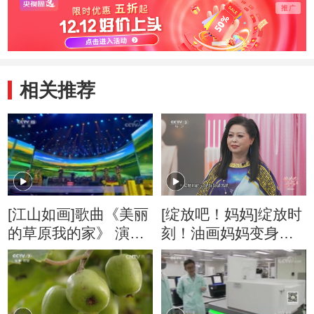
相关推荐
[江山如画]歌曲《美丽
[绽放吧！妈妈]绽放时
的草原我的家》 演
刻！油画妈妈变身艺
唱：阿云嘎
术女神