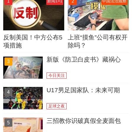
1
2
新闻1+1
中国法治观察
反制美国！中方公布5
上班“摸鱼”公司有权开
项措施
除吗？
新版《防卫白皮书》藏祸心
3
今日关注
U17男足国家队：未来可期
4
足球之夜
三招教你识破真假全麦面包
5