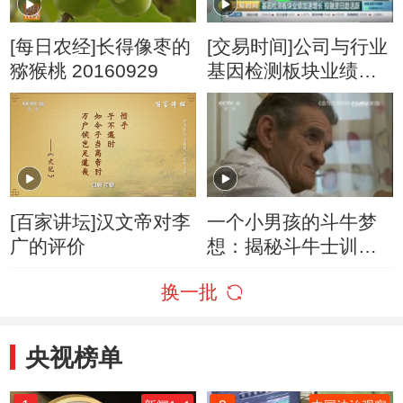
[每日农经]长得像枣的
[交易时间]公司与行业
猕猴桃 20160929
基因检测板块业绩加
速增长 投融资日趋活
跃
[百家讲坛]汉文帝对李
一个小男孩的斗牛梦
广的评价
想：揭秘斗牛士训练
过程
换一批
央视榜单