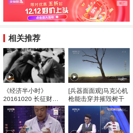
相关推荐
《经济半小时》
[兵器面面观]马克沁机
20161020 长征财经
枪能击穿并摧毁树干
密码：长征前的苏维
埃经济