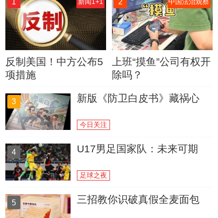
1
2
新闻1+1
中国法治观察
反制美国！中方公布5
上班“摸鱼”公司有权开
项措施
除吗？
新版《防卫白皮书》藏祸心
3
今日关注
U17男足国家队：未来可期
4
足球之夜
三招教你识破真假全麦面包
5