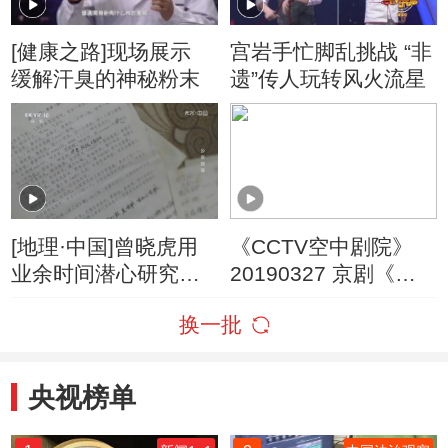
[健康之路]现场展示
宫岩手忙脚乱挑战 “非
缓解汗臭的神秘粉末
遗”传人玩转风火流星
[地理·中国]曾晓虎用
《CCTV空中剧院》
业余时间潜心研究临
20190327 京剧《三
湘方言
打祝家庄》 1/2
换一批
央视榜单