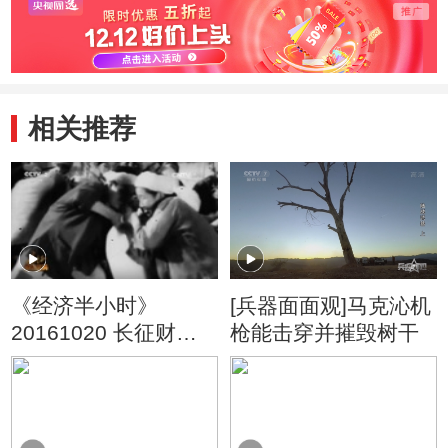
相关推荐
《经济半小时》
[兵器面面观]马克沁机
20161020 长征财经
枪能击穿并摧毁树干
密码：长征前的苏维
埃经济