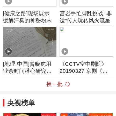
[健康之路]现场展示
宫岩手忙脚乱挑战 “非
缓解汗臭的神秘粉末
遗”传人玩转风火流星
[地理·中国]曾晓虎用
《CCTV空中剧院》
业余时间潜心研究临
20190327 京剧《三
湘方言
打祝家庄》 1/2
换一批
央视榜单