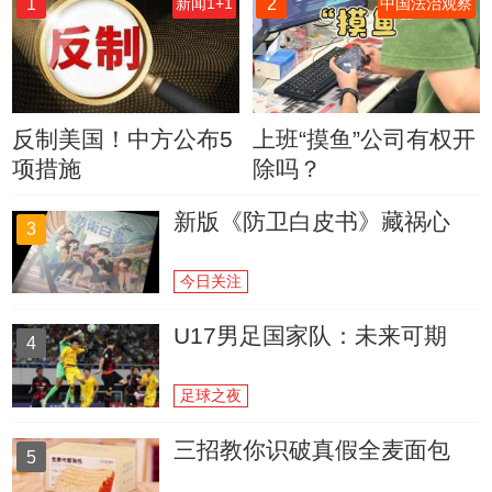
1
2
新闻1+1
中国法治观察
反制美国！中方公布5
上班“摸鱼”公司有权开
项措施
除吗？
新版《防卫白皮书》藏祸心
3
今日关注
U17男足国家队：未来可期
4
足球之夜
三招教你识破真假全麦面包
5