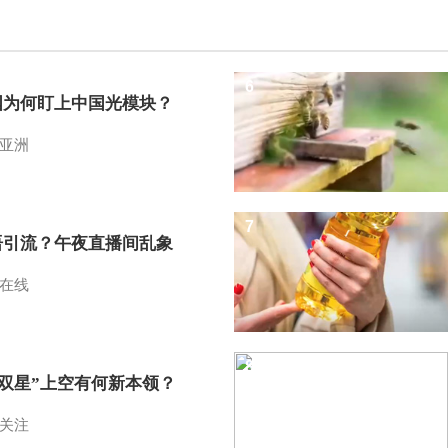
6
国为何盯上中国光模块？
亚洲
7
语引流？午夜直播间乱象
在线
8
I双星”上空有何新本领？
关注