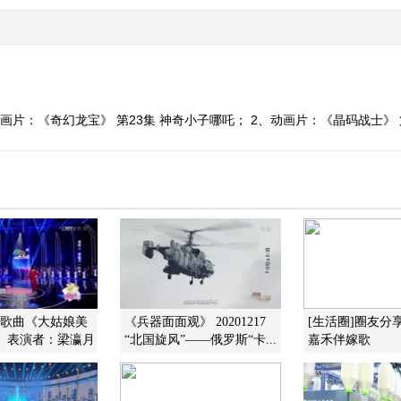
画片：《奇幻龙宝》 第23集 神奇小子哪吒； 2、动画片：《晶码战士》 
]歌曲《大姑娘美
《兵器面面观》 20201217
[生活圈]圈友分
》 表演者：梁瀛月
“北国旋风”——俄罗斯“卡...
嘉禾伴嫁歌