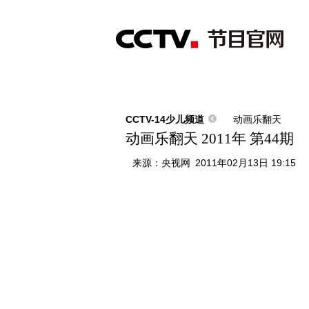
首页
直播
节目单
综合
新闻
财经
综艺
中文国际
体
CCTV-14少儿频道
动画乐翻天
动画乐翻天 2011年 第44期
来源：
央视网
2011年02月13日 19:15