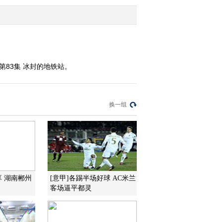
2011-02-10 18:57:04
动画乐翻天 2011年 第40
期
第83集 冰封的地铁站。
2011-02-09 19:23:11
动画乐翻天 2011年 第39
换一组
期
2011-02-08 18:42:58
动画乐翻天 2011年 第38
期
享 湖南郴州
[意甲]各踢半场好球 AC米兰
客场逼平都灵
2011-02-07 19:09:38
动画乐翻天 2011年 第37
期