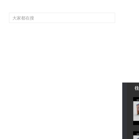
频道大全
栏目大全
片库
4K专区
听
育
电影
国防军事
电视剧
纪录
科教
戏曲
社会与法
少
往