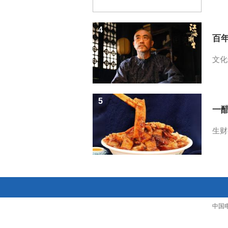
4
百
文化
5
一醋
生财
中国