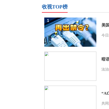
收视TOP榜
1
美
今日
2
暗
法治
3
“A
共同