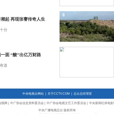
9
年潮起 再现张謇传奇人生
十分
10
一面 “酸”出亿万财路
有道
中央电视台网站
|
关于CCTV.COM
|
总台总经理室
电视网
|
中广协会信息资料委员会
|
中广协会电视文艺工作委员会
|
中央新闻纪录电影
中央广播电视总台 版权所有