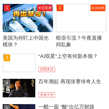
1
2
今日亚洲
法治在线
美国为何盯上中国光
暗语引流？午夜直播
模块？
间乱象
“AI双星”上空有何新本领？
3
共同关注
百年潮起 再现张謇传奇人生
4
文化十分
一醋一面 “酸”出亿万财路
5