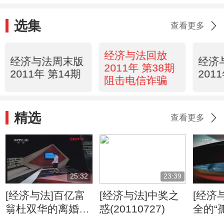
选集
查看更多
经济与法回放
经济与法周末版
经济
2011年 第38期
2011年 第14期
201
阻击电信诈骗
精选
查看更多
25:32
23:39
[经济与法]百亿富
[经济与法]中奖之
[经济
翁杜双华的离婚之
惑(20110727)
全的“
争（20110728）
儿”(20