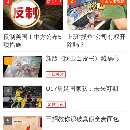
1
2
新闻1+1
中国法治观察
反制美国！中方公布5
上班“摸鱼”公司有权开
项措施
除吗？
新版《防卫白皮书》藏祸心
3
今日关注
U17男足国家队：未来可期
4
足球之夜
三招教你识破真假全麦面包
5