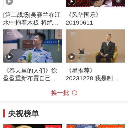
[第二战场]吴赛兰在江
《风华国乐》
水中抱着木板 将绝密
20190611
情报送到解放军手中
《春天里的人们》徐
《星推荐》
盈盈重新布置自己的
20231228 我是制片
办公室 还送了田立杰
人——刘家成
换一批
一株香松
央视榜单