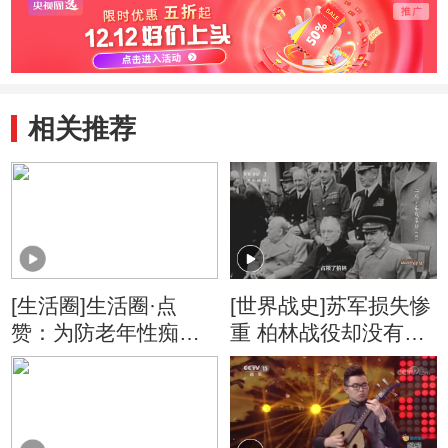
相关推荐
[生活圈]生活圈·点
[世界战史]苏军损失惨
赞：为防老年性痴呆
重 柏林战役却没有带
古稀老人四年背完新
给苏联更多实际利益
华字典