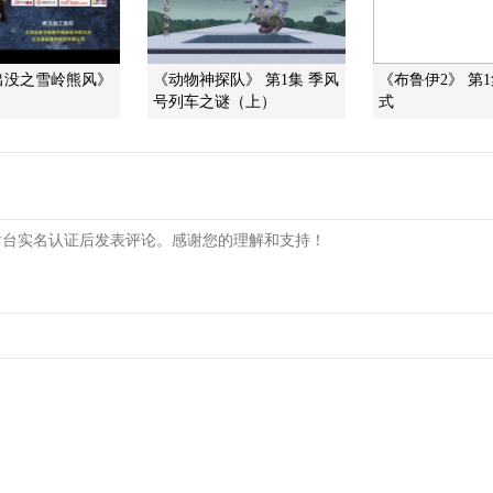
出没之雪岭熊风》
《动物神探队》 第1集 季风
《布鲁伊2》 第
号列车之谜（上）
式