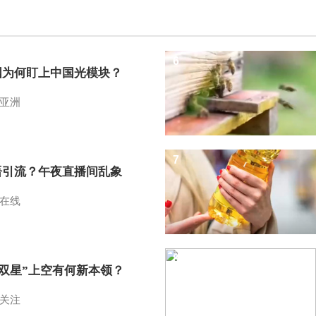
6
国为何盯上中国光模块？
亚洲
7
语引流？午夜直播间乱象
在线
8
I双星”上空有何新本领？
关注