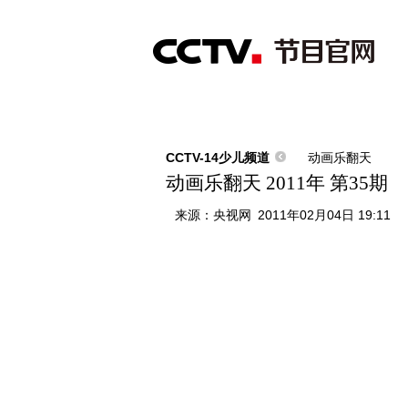
首页
直播
节目单
综合
新闻
财经
综艺
中文国际
体
CCTV-14少儿频道
动画乐翻天
动画乐翻天 2011年 第35期
来源：
央视网
2011年02月04日 19:11