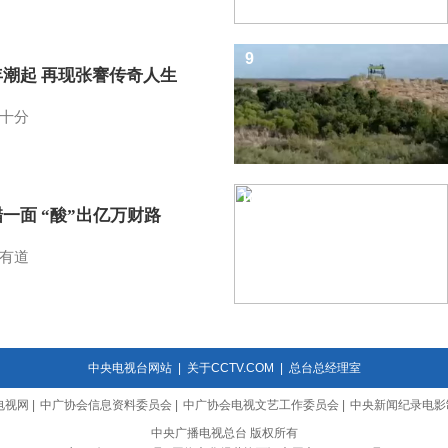
9
年潮起 再现张謇传奇人生
十分
10
一面 “酸”出亿万财路
有道
中央电视台网站
|
关于CCTV.COM
|
总台总经理室
电视网
|
中广协会信息资料委员会
|
中广协会电视文艺工作委员会
|
中央新闻纪录电影
中央广播电视总台 版权所有