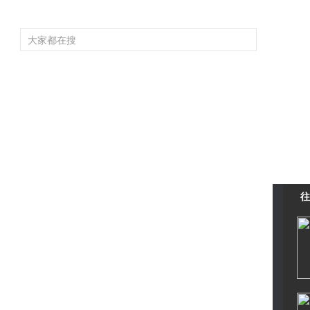
频道大全
栏目大全
片库
4K专区
听
育
电影
国防军事
电视剧
纪录
科教
戏曲
社会与法
少
往