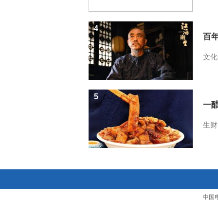
4
百
文化
5
一醋
生财
中国