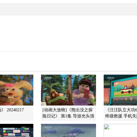
 20240217
[动画大放映]《熊出没之探
《汪汪队立大功6
险日记》 第1集 导游光头强
终级救援 手机