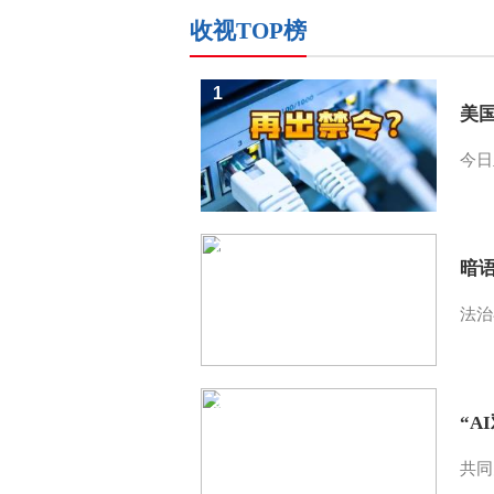
收视TOP榜
1
美
今日
2
暗
法治
3
“A
共同