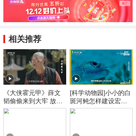
相关推荐
《大侠霍元甲》薛文
[科学动物园]小小的白
韬偷偷来到大牢 放走
斑河鲀怎样建设宏大
胡六
的海底婚房？