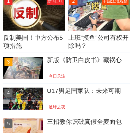
1
2
新闻1+1
中国法治观察
反制美国！中方公布5
上班“摸鱼”公司有权开
项措施
除吗？
新版《防卫白皮书》藏祸心
3
今日关注
U17男足国家队：未来可期
4
足球之夜
三招教你识破真假全麦面包
5