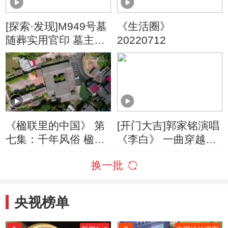
[探索·发现]M949号墓
《生活圈》
随葬实用官印 墓主人
20220712
身份成谜
《楹联里的中国》 第
[开门大吉]郭家铭演唱
七集：千年风俗 楹联
《李白》 一曲穿越回
庆金榜题名
大唐
换一批
央视榜单