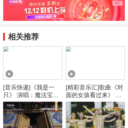
相关推荐
[音乐快递]《我是一
[精彩音乐汇]歌曲《对
只》 演唱：魔法宝贝
面的女孩看过来》 演
组合
唱：宋秉洋 演奏：星
空现场流行乐团