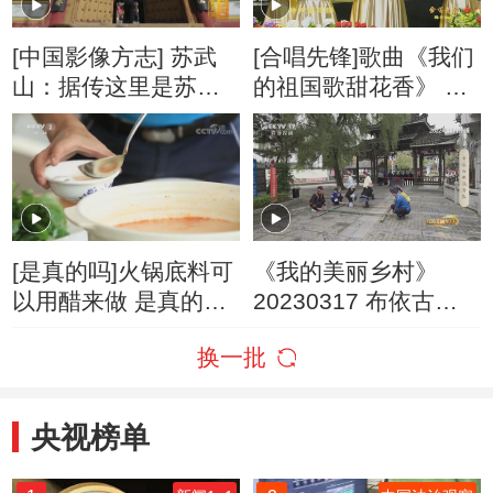
[中国影像方志] 苏武
[合唱先锋]歌曲《我们
山：据传这里是苏武
的祖国歌甜花香》 合
当年牧羊的地方
唱团：江西理工大学
八角之声合唱团
[是真的吗]火锅底料可
《我的美丽乡村》
以用醋来做 是真的
20230317 布依古井
吗？
涌清泉
换一批
央视榜单