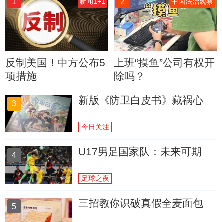
1
2
新闻1+1
中国法治观察
反制美国！中方公布5
上班“摸鱼”公司有权开
项措施
除吗？
新版《防卫白皮书》藏祸心
3
今日关注
U17男足国家队：未来可期
4
足球之夜
三招教你识破真假全麦面包
5