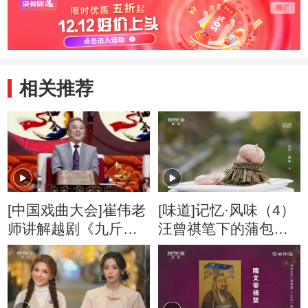
相关推荐
[中国戏曲大会]崔伟老
[味道]记忆·风味（4）
师讲解越剧《九斤姑
汪曾祺笔下的蒲包肉
娘》
肉香伴随着豆香和蒲
草香 肉感十足