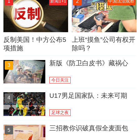
1
2
新闻1+1
中国法治观察
反制美国！中方公布5
上班“摸鱼”公司有权开
项措施
除吗？
新版《防卫白皮书》藏祸心
3
今日关注
U17男足国家队：未来可期
4
足球之夜
三招教你识破真假全麦面包
5