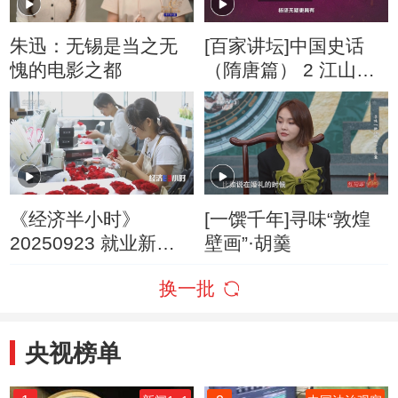
朱迅：无锡是当之无
[百家讲坛]中国史话
愧的电影之都
（隋唐篇） 2 江山一
统 杨坚为平陈先治国
《经济半小时》
[一馔千年]寻味“敦煌
20250923 就业新观
壁画”·胡羹
察：新职业里的新门
换一批
道
央视榜单