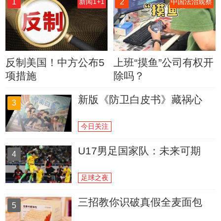
1
2
新闻1+1
中国法治观察
反制美国！中方公布5
上班“摸鱼”公司有权开
项措施
除吗？
新版《防卫白皮书》藏祸心
3
今日关注
U17男足国家队：未来可期
4
足球之夜
三招教你识破真假全麦面包
5