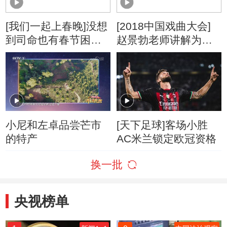
[我们一起上春晚]没想
[2018中国戏曲大会]
到司命也有春节困扰
赵景勃老师讲解为什
还和“桃花”有关系
么戏曲里有杂技
小尼和左卓品尝芒市
[天下足球]客场小胜
的特产
AC米兰锁定欧冠资格
换一批
央视榜单