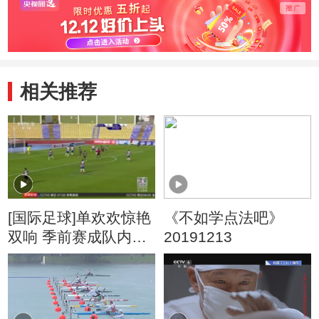
相关推荐
[国际足球]单欢欢惊艳
《不如学点法吧》
双响 季前赛成队内射
20191213
手王