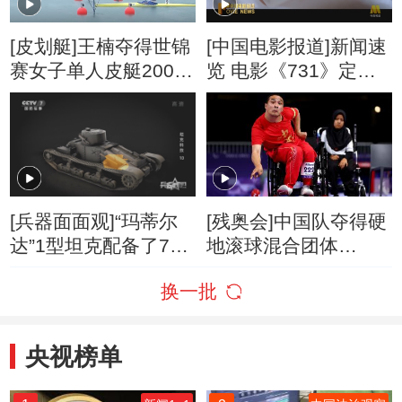
[皮划艇]王楠夺得世锦
[中国电影报道]新闻速
赛女子单人皮艇200米
览 电影《731》定档9
冠军
月18日
[兵器面面观]“玛蒂尔
[残奥会]中国队夺得硬
达”1型坦克配备了70
地滚球混合团体
马力的V8发动机 最高
BC1/BC2级金牌
换一批
时速12千米
央视榜单