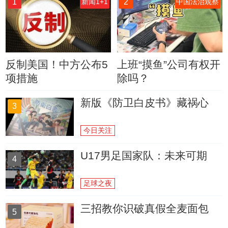
1
2
新闻1+1
中国法治观察
反制美国！中方公布5
上班“摸鱼”公司有权开
项措施
除吗？
新版《防卫白皮书》藏祸心
3
今日关注
U17男足国家队：未来可期
4
足球之夜
三招教你识破真假全麦面包
5