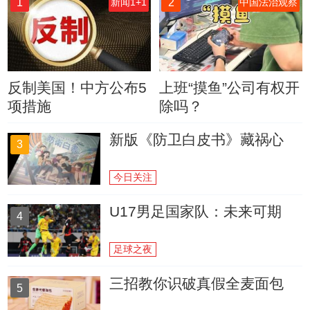
1
2
新闻1+1
中国法治观察
反制美国！中方公布5
上班“摸鱼”公司有权开
项措施
除吗？
新版《防卫白皮书》藏祸心
3
今日关注
U17男足国家队：未来可期
4
足球之夜
三招教你识破真假全麦面包
5