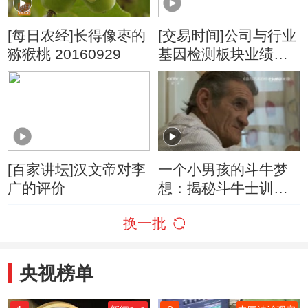
[每日农经]长得像枣的
[交易时间]公司与行业
猕猴桃 20160929
基因检测板块业绩加
速增长 投融资日趋活
跃
[百家讲坛]汉文帝对李
一个小男孩的斗牛梦
广的评价
想：揭秘斗牛士训练
过程
换一批
央视榜单