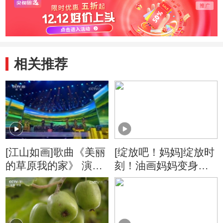
相关推荐
[江山如画]歌曲《美丽
[绽放吧！妈妈]绽放时
的草原我的家》 演
刻！油画妈妈变身艺
唱：阿云嘎
术女神