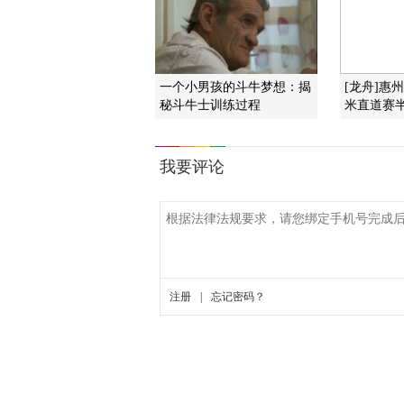
一个小男孩的斗牛梦想：揭
[龙舟]惠
秘斗牛士训练过程
米直道赛半