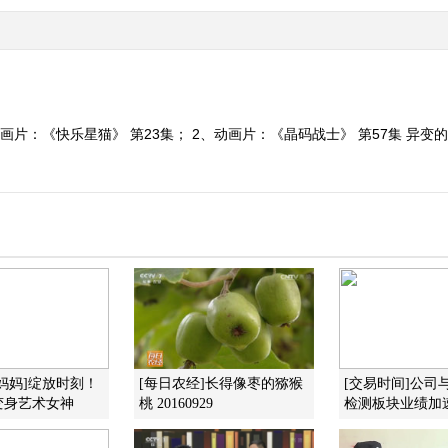
片：《快乐星猫》 第23集； 2、动画片：《晶码战士》 第57集 异变的天鹅
妈妈]绽放时刻！
[每日农经]长得像枣的猕猴
[交易时间]公司
变身艺术女神
桃 20160929
检测板块业绩加速增