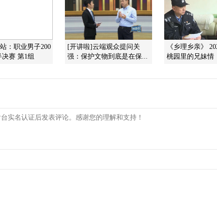
州站：职业男子200
[开讲啦]云端观众提问关
《乡理乡亲》 202
决赛 第1组
强：保护文物到底是在保...
桃园里的兄妹情