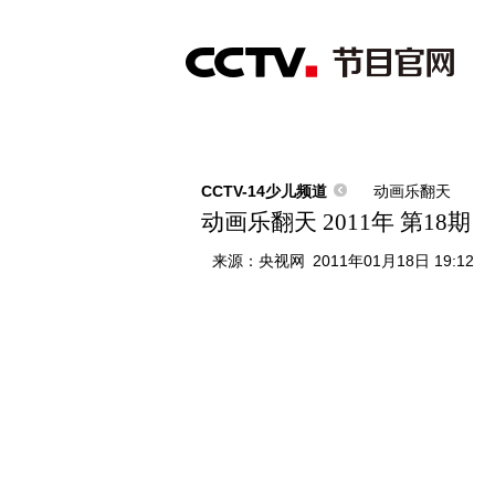
首页
直播
节目单
综合
新闻
财经
综艺
中文国际
体
CCTV-14少儿频道
动画乐翻天
动画乐翻天 2011年 第18期
来源：
央视网
2011年01月18日 19:12