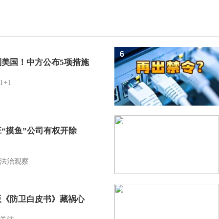
6
制美国！中方公布5项措施
1+1
7
班“摸鱼”公司有权开除
？
法治观察
8
版《防卫白皮书》藏祸心