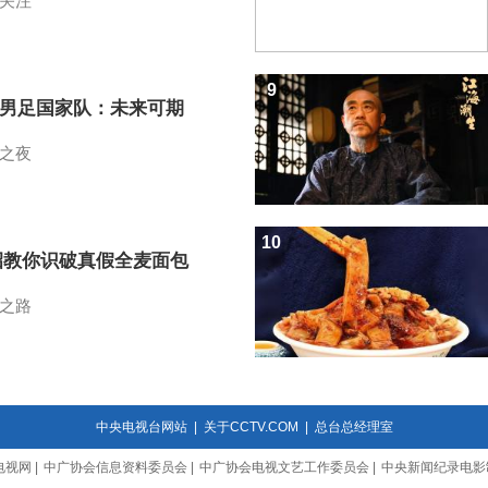
关注
9
7男足国家队：未来可期
之夜
10
招教你识破真假全麦面包
之路
中央电视台网站
|
关于CCTV.COM
|
总台总经理室
电视网
|
中广协会信息资料委员会
|
中广协会电视文艺工作委员会
|
中央新闻纪录电影