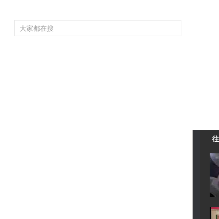
频道大全
栏目大全
片库
4K专区
听
育
电影
国防军事
电视剧
纪录
科教
戏曲
社会与法
少
往