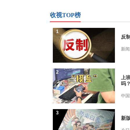
收视TOP榜
1
反
新闻
2
上
吗
中国
3
新