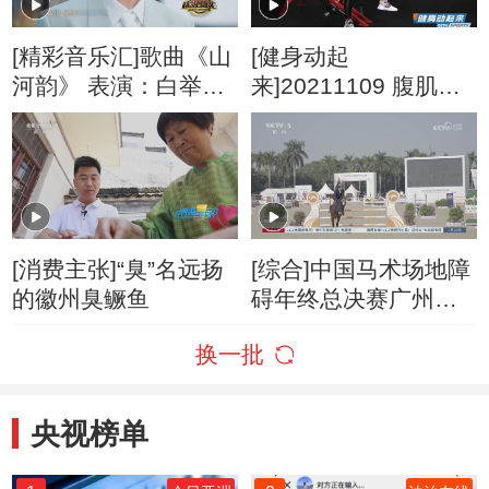
[精彩音乐汇]歌曲《山
[健身动起
河韵》 表演：白举纲
来]20211109 腹肌训
斯丹曼簇
练
[消费主张]“臭”名远扬
[综合]中国马术场地障
的徽州臭鳜鱼
碍年终总决赛广州收
缰
换一批
央视榜单