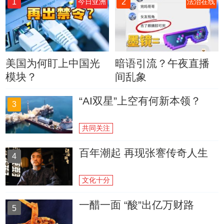
1
2
今日亚洲
法治在线
美国为何盯上中国光
暗语引流？午夜直播
模块？
间乱象
“AI双星”上空有何新本领？
3
共同关注
百年潮起 再现张謇传奇人生
4
文化十分
一醋一面 “酸”出亿万财路
5