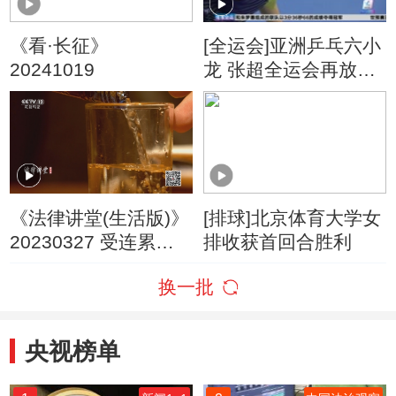
《看·长征》
[全运会]亚洲乒乓六小
20241019
龙 张超全运会再放光
芒
《法律讲堂(生活版)》
[排球]北京体育大学女
20230327 受连累的
排收获首回合胜利
酒驾
换一批
央视榜单