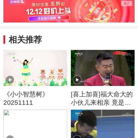
相关推荐
《小小智慧树》
[喜上加喜]福大命大的
20251111
小伙儿来相亲 竟是带
着二泉映月伴奏出
场？