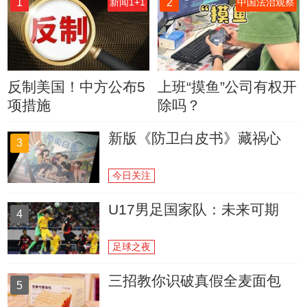
1
2
新闻1+1
中国法治观察
反制美国！中方公布5
上班“摸鱼”公司有权开
项措施
除吗？
新版《防卫白皮书》藏祸心
3
今日关注
U17男足国家队：未来可期
4
足球之夜
三招教你识破真假全麦面包
5