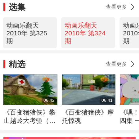
选集
查看更多
动画乐翻天
动画乐翻天
动画
2010年 第325
2010年 第324
201
期
期
期
精选
查看更多
06:42
06:41
《百变猪猪侠》攀
《百变猪猪侠》摩
《嘿
山越岭大考验（重
托惊魂
四集 
阳节）
地图