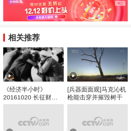
相关推荐
《经济半小时》
[兵器面面观]马克沁机
20161020 长征财经
枪能击穿并摧毁树干
密码：长征前的苏维
埃经济