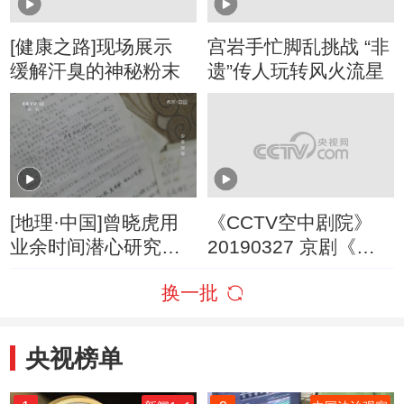
[健康之路]现场展示
宫岩手忙脚乱挑战 “非
缓解汗臭的神秘粉末
遗”传人玩转风火流星
[地理·中国]曾晓虎用
《CCTV空中剧院》
业余时间潜心研究临
20190327 京剧《三
湘方言
打祝家庄》 1/2
换一批
央视榜单