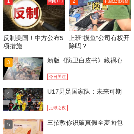
1
2
新闻1+1
中国法治观察
反制美国！中方公布5
上班“摸鱼”公司有权开
项措施
除吗？
新版《防卫白皮书》藏祸心
3
今日关注
U17男足国家队：未来可期
4
足球之夜
三招教你识破真假全麦面包
5