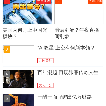
1
2
今日亚洲
法治在线
美国为何盯上中国光
暗语引流？午夜直播
模块？
间乱象
“AI双星”上空有何新本领？
3
共同关注
百年潮起 再现张謇传奇人生
4
文化十分
一醋一面 “酸”出亿万财路
5