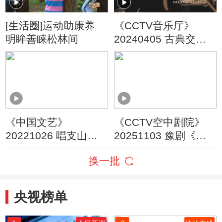
[生活圈]运动助康养
《CCTV音乐厅》
明眸善睐松林间
20240405 古典交响
作品系列音乐会
（七）
《中国文艺》
《CCTV空中剧院》
20221026 唱支山歌
20251103 豫剧《芝
给党听
麻官后传》
换一批
央视榜单