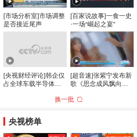
[市场分析室]市场调整
[百家说故事]一食一史
是否接近尾声
·一场“崛起之宴”
[央视财经评论]韩企仅
[超音速]张紫宁发布新
占全球车载半导体市
歌《思念成风飘向
场份额1%
你》
换一批
央视榜单