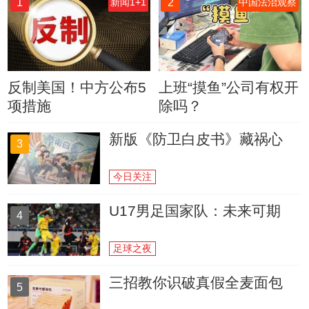
1
2
新闻1+1
中国法治观察
反制美国！中方公布5
上班“摸鱼”公司有权开
项措施
除吗？
新版《防卫白皮书》藏祸心
3
今日关注
U17男足国家队：未来可期
4
足球之夜
三招教你识破真假全麦面包
5