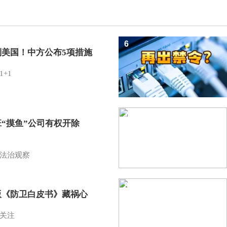
6
制美国！中方公布5项措施
1+1
7
班“摸鱼”公司有权开除
？
法治观察
8
版《防卫白皮书》藏祸心
关注