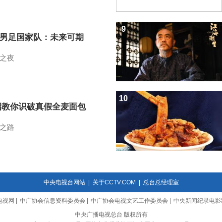
9
7男足国家队：未来可期
之夜
10
招教你识破真假全麦面包
之路
中央电视台网站
|
关于CCTV.COM
|
总台总经理室
电视网
|
中广协会信息资料委员会
|
中广协会电视文艺工作委员会
|
中央新闻纪录电影
中央广播电视总台 版权所有