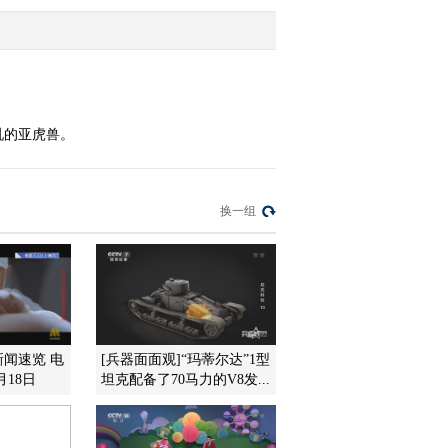
2010-11-25 19:10:34
动画乐翻天 2010年 第288
期
吼的亚虎兽。
2010-11-24 21:07:43
动画乐翻天 2010年 第287
换一组
期
2010-11-24 21:03:11
动画乐翻天 2010年 第286
期
新闻速览 电
[兵器面面观]“玛蒂尔达”1型
月18日
坦克配备了70马力的V8发...
2010-11-22 20:34:51
动画乐翻天 2010年 第279
期