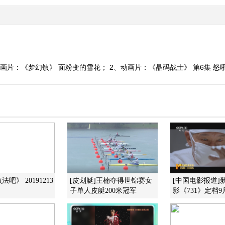
画片：《梦幻镇》 面粉变的雪花； 2、动画片：《晶码战士》 第6集 怒
吧》 20191213
[皮划艇]王楠夺得世锦赛女
[中国电影报道]
子单人皮艇200米冠军
影《731》定档9