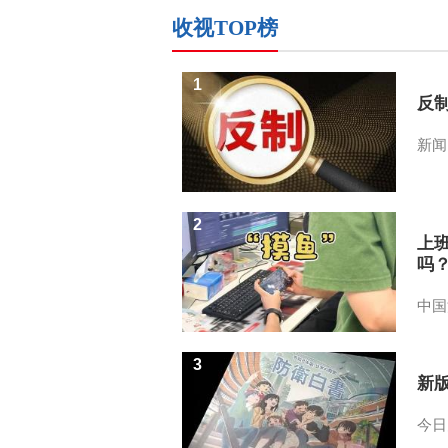
收视TOP榜
1
反
新闻
2
上
吗
中国
3
新
今日