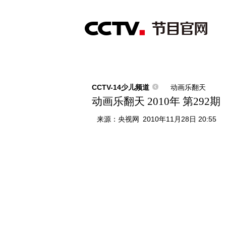
首页
直播
节目单
综合
新闻
财经
综艺
中文国际
体
CCTV-14少儿频道
动画乐翻天
动画乐翻天 2010年 第292期
来源：
央视网
2010年11月28日 20:55