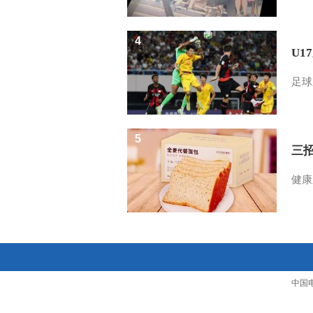
4
U1
足球
5
三
健康
中国