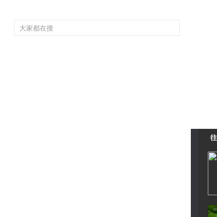
频道大全
栏目大全
片库
4K专区
听
育
电影
国防军事
电视剧
纪录
科教
戏曲
社会与法
少
往