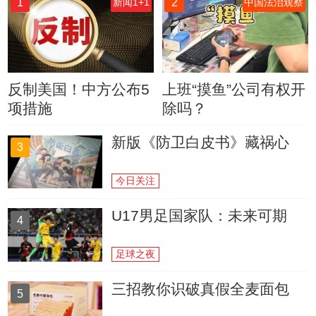
1
2
新闻1+1
中国法治观察
反制美国！中方公布5
上班“摸鱼”公司有权开
项措施
除吗？
新版《防卫白皮书》藏祸心
3
今日关注
U17男足国家队：未来可期
4
足球之夜
三招教你识破真假全麦面包
5