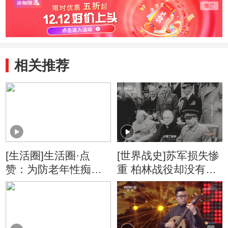
相关推荐
[生活圈]生活圈·点
[世界战史]苏军损失惨
赞：为防老年性痴呆
重 柏林战役却没有带
古稀老人四年背完新
给苏联更多实际利益
华字典