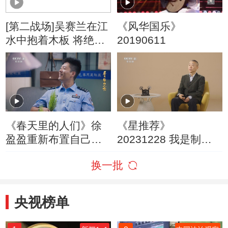
[第二战场]吴赛兰在江
《风华国乐》
水中抱着木板 将绝密
20190611
情报送到解放军手中
《春天里的人们》徐
《星推荐》
盈盈重新布置自己的
20231228 我是制片
办公室 还送了田立杰
人——刘家成
换一批
一株香松
央视榜单