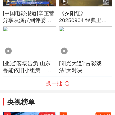
[中国电影报道]辛芷蕾
《夕阳红》
分享从演员到评委的
20250904 经典里的
视角转变
养生·红楼梦 第2集 贾
府餐桌上的饮食密码
[亚冠]客场告负 山东
[阳光大道]“古彩戏
鲁能依旧小组第一出
法”大对决
线
换一批
央视榜单