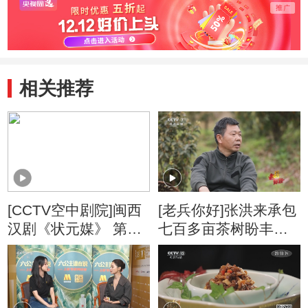
相关推荐
[CCTV空中剧院]闽西
[老兵你好]张洪来承包
汉剧《状元媒》 第三
七百多亩茶树盼丰收
场
不料茶叶检测不合格
陷绝境