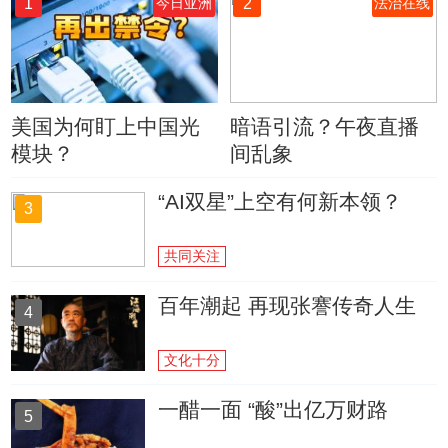
1
2
今日亚洲
法治在线
美国为何盯上中国光
暗语引流？午夜直播
模块？
间乱象
“AI双星”上空有何新本领？
3
共同关注
百年潮起 再现张謇传奇人生
4
文化十分
一醋一面 “酸”出亿万财路
5