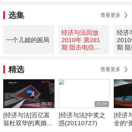
选集
查看更多
经济与法回放
经济
一个儿媳的困局
2010年 第281
201
期 阻击电信诈
期 
骗（续）
骗
精选
查看更多
25:32
23:39
[经济与法]百亿富
[经济与法]中奖之
[经济
翁杜双华的离婚之
惑(20110727)
全的“
争（20110728）
儿”(20