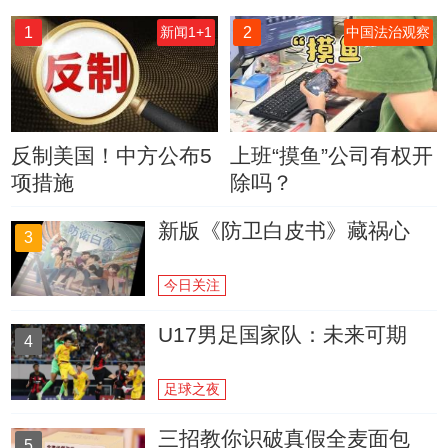
1
2
新闻1+1
中国法治观察
反制美国！中方公布5
上班“摸鱼”公司有权开
项措施
除吗？
新版《防卫白皮书》藏祸心
3
今日关注
U17男足国家队：未来可期
4
足球之夜
三招教你识破真假全麦面包
5