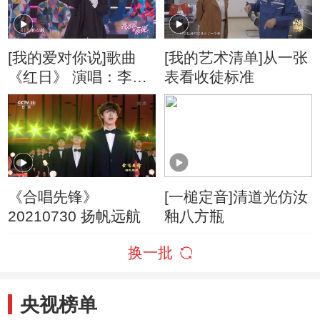
[我的爱对你说]歌曲
[我的艺术清单]从一张
《红日》 演唱：李克
表看收徒标准
勤
《合唱先锋》
[一槌定音]清道光仿汝
20210730 扬帆远航
釉八方瓶
换一批
央视榜单